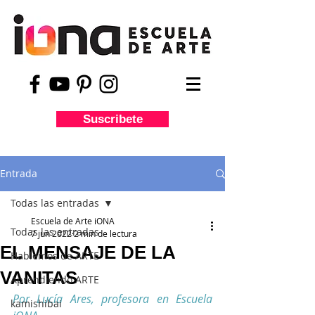
Suscribete
Entrada
Todas las entradas
Escuela de Arte iONA
Todas las entradas
7 jun 2022
2 min de lectura
EL MENSAJE DE LA
Hablemos de ARTE
VANITAS
Aprendiendo ARTE
Por Lucía Ares, profesora en Escuela 
kamishibai