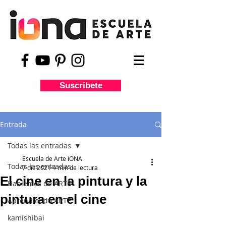
Suscribete
Entrada
Todas las entradas
Escuela de Arte iONA
Todas las entradas
7 dic 2021
4 min de lectura
El cine en la pintura y la
Hablemos de ARTE
pintura en el cine
Aprendiendo ARTE
kamishibai