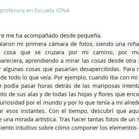
profesora en Escuela iONA
mpre me ha acompañado desde pequeña.
aron mi primera cámara de fotos, siendo una niña,
ier cosa que se cruzara por mi camino, por m
pareciera, aprendiendo a mirar las cosas desde otra p
 algunas cosas que pasarían desapercibidas. Para mí
l de todo lo que veía. Por ejemplo, cuando iba con mi 
 podía pasar horas detrás de las mariposas intenta
to de sus alas y de todas las hojas y flores que encon
 curiosidad por el mundo y por lo que tenía a mi alred
r esos instantes. Con el tiempo, descubrí que aque
 una mirada artística. Tras hacer tantas fotos de un 
miento intuitivo sobre cómo componer los elementos 