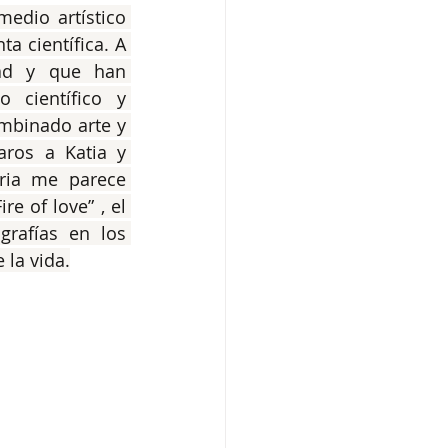
edio artístico 
 científica. A 
ad y que han 
científico y 
mbinado arte y 
ros a Katia y 
ria me parece 
e of love” , el 
rafías en los 
 la vida.