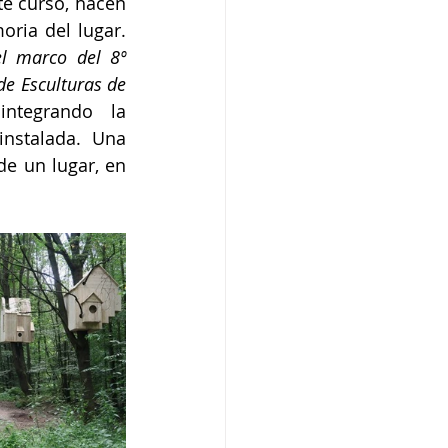
e curso, hacen 
ria del lugar. 
el marco del 8º 
de Esculturas de 
ntegrando la 
nstalada. Una 
e un lugar, en 