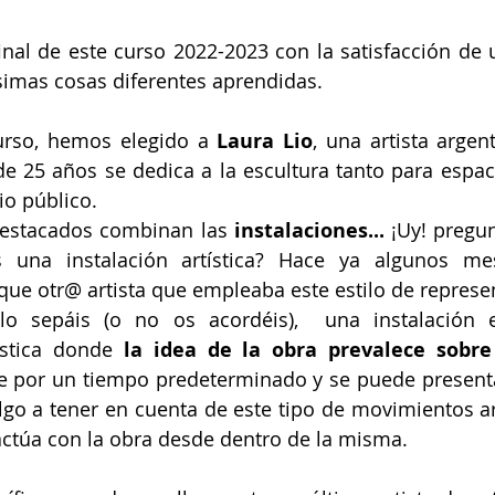
nal de este curso 2022-2023 con la satisfacción de u
imas cosas diferentes aprendidas.
urso, hemos elegido a 
Laura Lio
, una artista argen
e 25 años se dedica a la escultura tanto para espaci
o público. 
destacados combinan las
 instalaciones... 
¡Uy! pregu
 una instalación artística? Hace ya algunos me
ue otr@ artista que empleaba este estilo de represe
o sepáis (o no os acordéis),  una instalación 
ística donde
 la idea de la obra prevalece sobre
e por un tiempo predeterminado y se puede presenta
go a tener en cuenta de este tipo de movimientos art
actúa con la obra desde dentro de la misma.