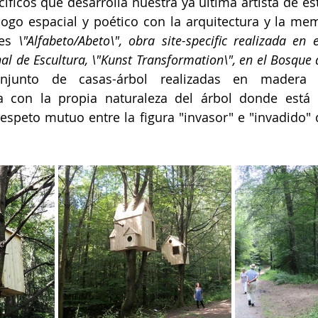
íficos que desarrolla nuestra ya última artista de est
ogo espacial y poético con la arquitectura y la memo
es 
\"Alfabeto/Abeto\", obra site-specific realizada en 
al de 
Escultura, \"Kunst Transformation\", en el Bosque 
njunto de casas-árbol realizadas en madera i
a con la propia naturaleza del árbol donde está i
espeto mutuo entre la figura "invasor" e "invadido" d