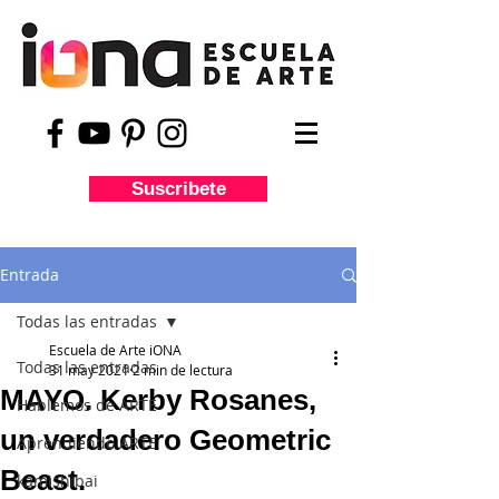
Suscribete
Entrada
Todas las entradas
Escuela de Arte iONA
Todas las entradas
31 may 2021
2 min de lectura
MAYO. Kerby Rosanes,
Hablemos de ARTE
un verdadero Geometric
Aprendiendo ARTE
Beast.
kamishibai