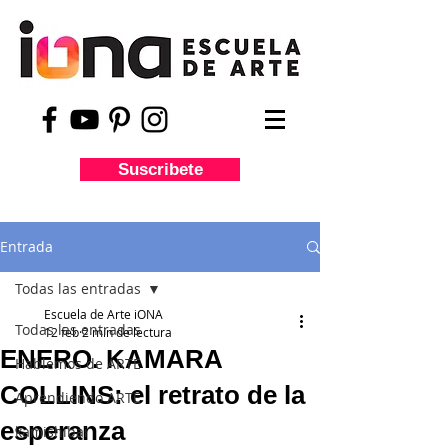
Suscribete
Entrada
Todas las entradas
Escuela de Arte iONA
Todas las entradas
12 feb
2 min de lectura
ENERO. KAMARA
Hablemos de ARTE
COLLINS: el retrato de la
Aprendiendo ARTE
esperanza
kamishibai