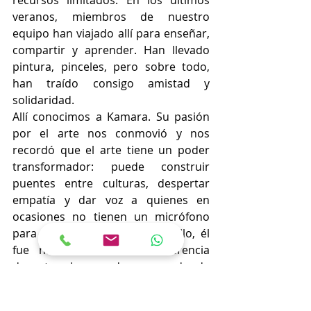
recursos limitados. En los últimos 
veranos, miembros de nuestro 
equipo han viajado allí para enseñar, 
compartir y aprender. Han llevado 
pintura, pinceles, pero sobre todo, 
han traído consigo amistad y 
solidaridad.
Allí conocimos a Kamara. Su pasión 
por el arte nos conmovió y nos 
recordó que el arte tiene un poder 
transformador: puede construir 
puentes entre culturas, despertar 
empatía y dar voz a quienes en 
ocasiones no tienen un micrófono 
para ser escuchados. Y por ello, él 
fue nuestro artista de referencia 
durante el mes de enero donde 
aprendimos a abarcar tanto el 
retrato clásico como la figura en 