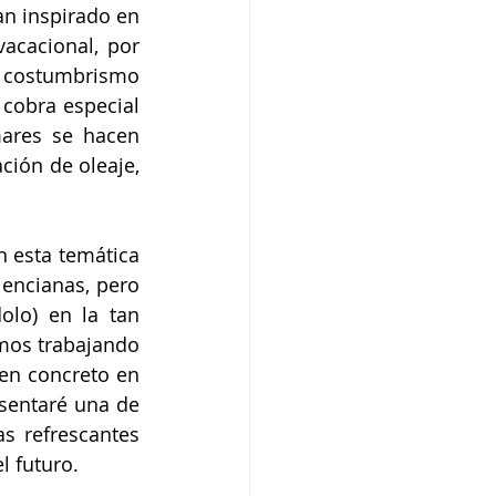
n inspirado en 
acacional, por 
el costumbrismo 
cobra especial 
ares se hacen 
ción de oleaje, 
 esta temática 
encianas, pero 
lo) en la tan 
mos trabajando 
y en concreto en 
sentaré una de 
 refrescantes 
l futuro.