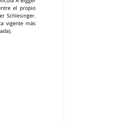
ícula A Bigger 
tre el propio 
 Schlesinger. 
a vigente más 
ada).