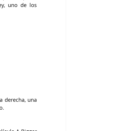
y, uno de los 
a derecha, una 
o.