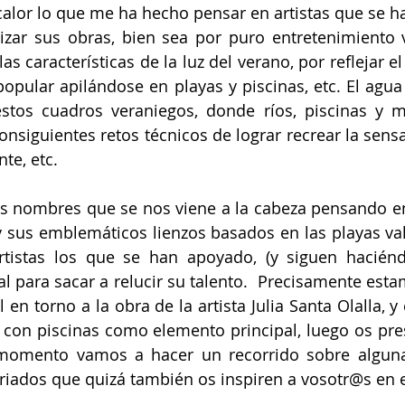
alor lo que me ha hecho pensar en artistas que se ha
izar sus obras, bien sea por puro entretenimiento v
las características de la luz del verano, por reflejar 
popular apilándose en playas y piscinas, etc. El agua 
stos cuadros veraniegos, donde ríos, piscinas y m
onsiguientes retos técnicos de lograr recrear la sensa
nte, etc. 
s nombres que se nos viene a la cabeza pensando en
y sus emblemáticos lienzos basados en las playas val
tistas los que se han apoyado, (y siguen haciéndo
al para sacar a relucir su talento.  Precisamente esta
il en torno a la obra de la artista Julia Santa Olalla, 
s con piscinas como elemento principal, luego os pre
 momento vamos a hacer un recorrido sobre algunas
ariados que quizá también os inspiren a vosotr@s en e