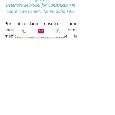
Deterioro de Model for 'Construction in 
Space "Two Cones",  Naum Gabo 1927
Por otro lado, nosotros como 
sociedad, podemos ayudar a estos 
médicos del arte desde la 
responsabilidad individual, la 
educación y la sostenibilidad. Aunque 
ser conservador y restaurador es 
una profesión, la aportación más 
básica reside a nivel personal en 
cada uno de nosotros, respetando 
los monumentos, valorando y dando 
a conocer nuestro patrimonio y 
creando un entorno que reúna 
condiciones beneficiosas para su 
lucha contra el paso del tiempo 
aunque, insistimos, nada es eterno.