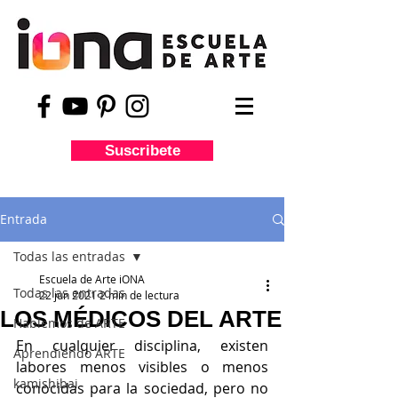
Suscribete
Entrada
Todas las entradas
Escuela de Arte iONA
Todas las entradas
22 jun 2021
2 min de lectura
LOS MÉDICOS DEL ARTE
Hablemos de ARTE
En cualquier disciplina, existen 
Aprendiendo ARTE
labores menos visibles o menos 
kamishibai
conocidas para la sociedad, pero no 