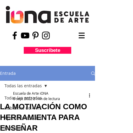
Suscribete
Entrada
Todas las entradas
Escuela de Arte iONA
Todas las entradas
6 sept 2022
2 min de lectura
LA MOTIVACIÓN COMO
Hablemos de ARTE
HERRAMIENTA PARA
Aprendiendo ARTE
ENSEÑAR
kamishibai