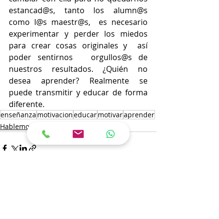
estancad@s, tanto los alumn@s 
como l@s maestr@s,  es necesario  
experimentar y perder los miedos 
para crear cosas originales y  así 
poder sentirnos   orgullos@s de 
nuestros resultados. ¿Quién no 
desea aprender? Realmente se 
puede transmitir y educar de forma 
diferente.
enseñanza
motivacion
educar
motivar
aprender
Hablemos de ARTE
Entradas recientes
Ver todo