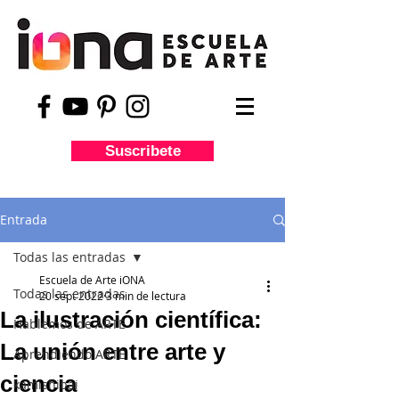
Suscribete
Entrada
Todas las entradas
Escuela de Arte iONA
Todas las entradas
20 sept 2022
3 min de lectura
La ilustración científica:
Hablemos de ARTE
La unión entre arte y
Aprendiendo ARTE
ciencia
kamishibai