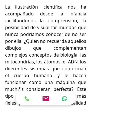
La ilustración científica nos ha 
acompañado desde la infancia 
facilitándonos la comprensión, la 
posibilidad de visualizar mundos que 
nunca podríamos conocer de no ser 
por ella. ¿Quién no recuerda aquellos 
dibujos que complementan 
complejos conceptos de biología, las 
mitocondrias, los átomos, el ADN, los 
diferentes sistemas que conforman 
el cuerpo humano y le hacen 
funcionar como una máquina que 
much@s consideran perfecta?. Este 
tipo de dibujos deben ser lo más 
fieles posibles a la última realidad 
descubierta, teniendo en cuenta que 
en la ciencia siempre está abierta al 
cambio, esperando a otras puertas 