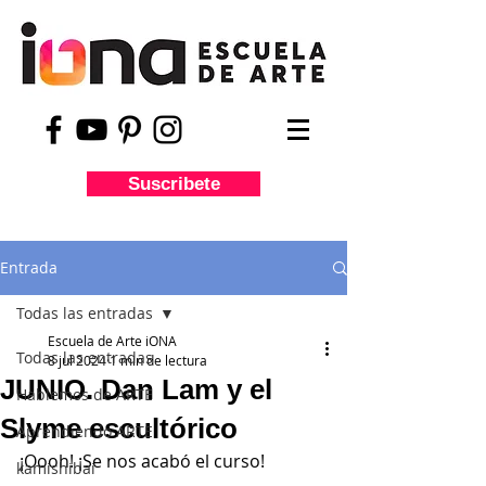
Suscribete
Entrada
Todas las entradas
Escuela de Arte iONA
Todas las entradas
8 jul 2024
1 min de lectura
JUNIO. Dan Lam y el
Hablemos de ARTE
Slyme escultórico
Aprendiendo ARTE
¡Oooh! ¡Se nos acabó el curso!
kamishibai