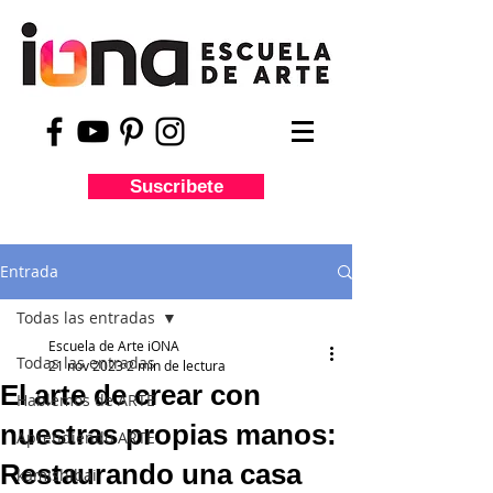
Suscribete
Entrada
Todas las entradas
Escuela de Arte iONA
Todas las entradas
21 nov 2023
2 min de lectura
El arte de crear con
Hablemos de ARTE
nuestras propias manos:
Aprendiendo ARTE
Restaurando una casa
kamishibai